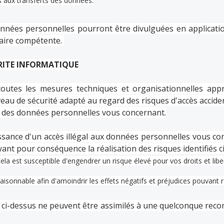
 aux transferts des données.
onnées personnelles pourront être divulguées en applicati
iaire compétente.
RITE INFORMATIQUE
tes les mesures techniques et organisationnelles appr
veau de sécurité adapté au regard des risques d'accès acciden
on des données personnelles vous concernant.
ssance d'un accès illégal aux données personnelles vous co
yant pour conséquence la réalisation des risques identifiés 
 cela est susceptible d'engendrer un risque élevé pour vos droits et libe
isonnable afin d'amoindrir les effets négatifs et préjudices pouvant ré
 ci-dessus ne peuvent être assimilés à une quelconque reco