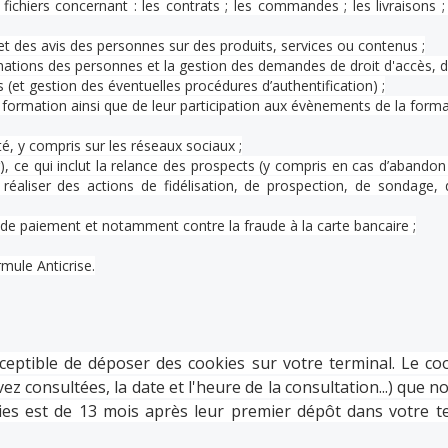
fichiers concernant : les contrats ; les commandes ; les livraisons ; l
 et des avis des personnes sur des produits, services ou contenus ;
ations des personnes et la gestion des demandes de droit d'accès, de 
(et gestion des éventuelles procédures d’authentification) ;
 formation ainsi que de leur participation aux évènements de la format
té, y compris sur les réseaux sociaux ;
r), ce qui inclut la relance des prospects (y compris en cas d’aband
réaliser des actions de fidélisation, de prospection, de sondage, d
 de paiement et notamment contre la fraude à la carte bancaire ;
mule Anticrise.
tible de déposer des cookies sur votre terminal. Le cook
z consultées, la date et l'heure de la consultation...) que no
es est de 13 mois après leur premier dépôt dans votre ter