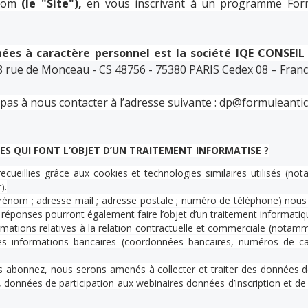
com
(le "Site"),
en vous inscrivant à un programme Formu
es à caractère personnel est la société IQE CONSEIL 
8 rue de Monceau - CS 48756 - 75380 PARIS Cedex 08 – Fran
pas à nous contacter à l’adresse suivante :
dp@formuleantic
ES QUI FONT L’OBJET D’UN TRAITEMENT INFORMATISE ?
ecueillies grâce aux cookies et technologies similaires utilisés (
).
prénom ; adresse mail ; adresse postale ; numéro de téléphone) nous p
ponses pourront également faire l’objet d’un traitement informatiqu
ations relatives à la relation contractuelle et commerciale (notam
s informations bancaires (coordonnées bancaires, numéros de car
 abonnez, nous serons amenés à collecter et traiter des données de 
 données de participation aux webinaires données d’inscription et de