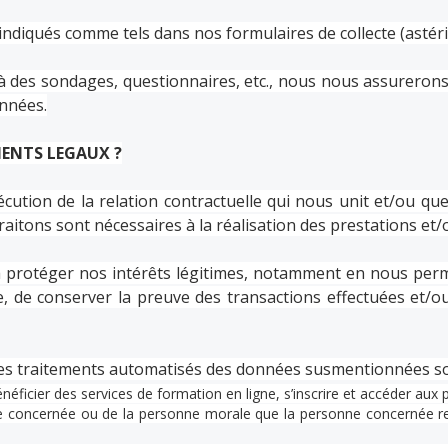
diqués comme tels dans nos formulaires de collecte (astéris
es sondages, questionnaires, etc., nous nous assurerons de 
nnées.
MENTS LEGAUX ?
écution de la relation contractuelle qui nous unit et/ou q
itons sont nécessaires à la réalisation des prestations et/ou
 protéger nos intérêts légitimes, notamment en nous perm
le, de conserver la preuve des transactions effectuées et
 les traitements automatisés des données susmentionnées son
énéficier des services de formation en ligne, s’inscrire et accéder aux 
ne concernée ou de la personne morale que la personne concernée re