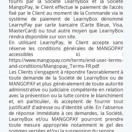
fourni par la Société LearnyBox et la Société
MangoPay, le Client effectue le paiement de l’accès
fixé par le Client au moment de la Commande via le
système de paiement de LearnyBox dénommé
LearnyPay par carte bancaire (Carte Bleue, Visa,
MasterCard) ou tout autre moyen que LearnyBox
rendra disponible sur son site.
En utilisant LearnyPay, le Client accepte sans
réserve les conditions générales de MANGOPAY
accessibles ici :
https://www.mangopay.com/terms/end-user-terms-
and-conditions/Mangopay_Terms-FR.pdf.
Les Clients s’engagent à répondre favorablement à
toute demande de la Société de LearnyBox ou de
MANGOPAY et plus généralement de toute autorité
administrative ou judiciaire compétente en relation
avec la prévention ou la lutte contre le blanchiment
et, en particulier, ils acceptent de fournir tout
justificatif d'adresse ou d'identité utile. En l'absence
de réponse immédiate à ces demandes, la Société,
LearnyBox et/ou MANGOPAY pourront prendre
toute mesure appropriée notamment le gel des
sommes versées et/ou la suspension du service.