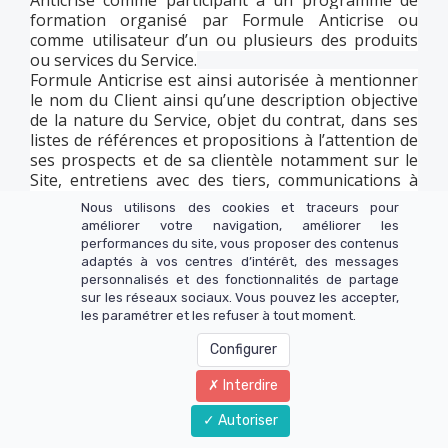
Anticrise comme participant à un programme de
formation organisé par Formule Anticrise ou
comme utilisateur d’un ou plusieurs des produits
ou services du Service.
Formule Anticrise est ainsi autorisée à mentionner
le nom du Client ainsi qu’une description objective
de la nature du Service, objet du contrat, dans ses
listes de références et propositions à l’attention de
ses prospects et de sa clientèle notamment sur le
Site, entretiens avec des tiers, communications à
son personnel, documents internes de gestion
Nous utilisons des cookies et traceurs pour
prévisionnelle, rapport annuel aux actionnaires,
améliorer votre navigation, améliorer les
ainsi qu’en cas de dispositions légales,
performances du site, vous proposer des contenus
réglementaires ou comptables l’exigeant. Le Client
adaptés à vos centres d’intérêt, des messages
qui ne souhaiterait pas être cité devra en avertir la
personnalisés et des fonctionnalités de partage
Société préalablement.
sur les réseaux sociaux. Vous pouvez les accepter,
les paramétrer et les refuser à tout moment.
L’acceptation des CGV par le Client vaut, à défaut
d'une information contraire écrite transmise à
Configurer
Formule Anticrise le jour ou au plus tard avant la fin
de la semaine de prise de vue, pour autorisation de
Interdire
reproduction et de représentation de
photographies et de vidéos en cas de prise de vue
Autoriser
pendant un évènement organisé par la Société ou à